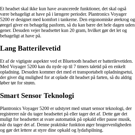
Et headset skal ikke kun have avancerede funktioner, det skal også
være behageligt at have på i længere perioder. Plantronics Voyager
5200 er designet med komfort i tankerne. Den ergonomiske ørekrog og
øregel giver en behagelig pasform, så du kan bære det hele dagen uden
gener. Desuden vejer headsettet kun 20 gram, hvilket gør det let og
behageligt at have på.
Lang Batterilevetid
Et af de vigtigste aspekter ved et Bluetooth headset er batterilevetiden.
Med Voyager 5200 kan du nyde op til 7 timers taletid på en enkelt
opladning. Desuden kommer det med et transportabelt opladningsetui,
der giver dig mulighed for at oplade dit headset på farten, så du aldrig
løber tør for strøm.
Smart Sensor Teknologi
Plantronics Voyager 5200 er udstyret med smart sensor teknologi, der
registrerer når du tager headsettet på eller tager det af. Dette gør det
muligt for headsettet at svare automatisk på opkald eller pause musik,
når du tager det af. Denne praktiske funktion øger brugervenligheden
og gør det lettere at styre dine opkald og lydafspilning.