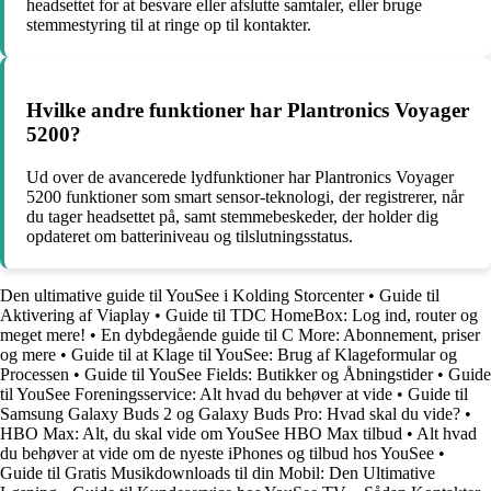
headsettet for at besvare eller afslutte samtaler, eller bruge
stemmestyring til at ringe op til kontakter.
Hvilke andre funktioner har Plantronics Voyager
5200?
Ud over de avancerede lydfunktioner har Plantronics Voyager
5200 funktioner som smart sensor-teknologi, der registrerer, når
du tager headsettet på, samt stemmebeskeder, der holder dig
opdateret om batteriniveau og tilslutningsstatus.
Den ultimative guide til YouSee i Kolding Storcenter
•
Guide til
Aktivering af Viaplay
•
Guide til TDC HomeBox: Log ind, router og
meget mere!
•
En dybdegående guide til C More: Abonnement, priser
og mere
•
Guide til at Klage til YouSee: Brug af Klageformular og
Processen
•
Guide til YouSee Fields: Butikker og Åbningstider
•
Guide
til YouSee Foreningsservice: Alt hvad du behøver at vide
•
Guide til
Samsung Galaxy Buds 2 og Galaxy Buds Pro: Hvad skal du vide?
•
HBO Max: Alt, du skal vide om YouSee HBO Max tilbud
•
Alt hvad
du behøver at vide om de nyeste iPhones og tilbud hos YouSee
•
Guide til Gratis Musikdownloads til din Mobil: Den Ultimative