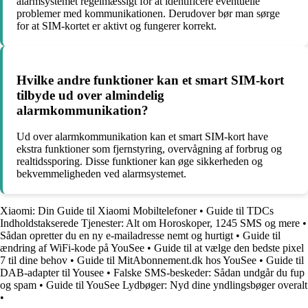
alarmsystemet regelmæssigt for at identificere eventuelle
problemer med kommunikationen. Derudover bør man sørge
for at SIM-kortet er aktivt og fungerer korrekt.
Hvilke andre funktioner kan et smart SIM-kort
tilbyde ud over almindelig
alarmkommunikation?
Ud over alarmkommunikation kan et smart SIM-kort have
ekstra funktioner som fjernstyring, overvågning af forbrug og
realtidssporing. Disse funktioner kan øge sikkerheden og
bekvemmeligheden ved alarmsystemet.
Xiaomi: Din Guide til Xiaomi Mobiltelefoner
•
Guide til TDCs
Indholdstakserede Tjenester: Alt om Horoskoper, 1245 SMS og mere
•
Sådan opretter du en ny e-mailadresse nemt og hurtigt
•
Guide til
ændring af WiFi-kode på YouSee
•
Guide til at vælge den bedste pixel
7 til dine behov
•
Guide til MitAbonnement.dk hos YouSee
•
Guide til
DAB-adapter til Yousee
•
Falske SMS-beskeder: Sådan undgår du fup
og spam
•
Guide til YouSee Lydbøger: Nyd dine yndlingsbøger overalt
•