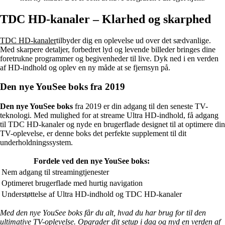
TDC HD-kanaler – Klarhed og skarphed
TDC HD-kanaler
tilbyder dig en oplevelse ud over det sædvanlige.
Med skarpere detaljer, forbedret lyd og levende billeder bringes dine
foretrukne programmer og begivenheder til live. Dyk ned i en verden
af HD-indhold og oplev en ny måde at se fjernsyn på.
Den nye YouSee boks fra 2019
Den nye YouSee boks
fra 2019 er din adgang til den seneste TV-
teknologi. Med mulighed for at streame Ultra HD-indhold, få adgang
til TDC HD-kanaler og nyde en brugerflade designet til at optimere din
TV-oplevelse, er denne boks det perfekte supplement til dit
underholdningssystem.
Fordele ved den nye YouSee boks:
Nem adgang til streamingtjenester
Optimeret brugerflade med hurtig navigation
Understøttelse af Ultra HD-indhold og TDC HD-kanaler
Med den nye YouSee boks får du alt, hvad du har brug for til den
ultimative TV-oplevelse. Opgrader dit setup i dag og nyd en verden af