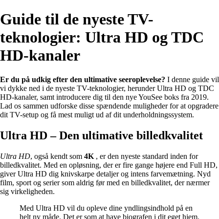
Guide til de nyeste TV-
teknologier: Ultra HD og TDC
HD-kanaler
Er du på udkig efter den ultimative seeroplevelse?
I denne guide vil
vi dykke ned i de nyeste TV-teknologier, herunder Ultra HD og TDC
HD-kanaler, samt introducere dig til den nye YouSee boks fra 2019.
Lad os sammen udforske disse spændende muligheder for at opgradere
dit TV-setup og få mest muligt ud af dit underholdningssystem.
Ultra HD – Den ultimative billedkvalitet
Ultra HD
, også kendt som
4K
, er den nyeste standard inden for
billedkvalitet. Med en opløsning, der er fire gange højere end Full HD,
giver Ultra HD dig knivskarpe detaljer og intens farvemætning. Nyd
film, sport og serier som aldrig før med en billedkvalitet, der nærmer
sig virkeligheden.
Med Ultra HD vil du opleve dine yndlingsindhold på en
helt ny måde. Det er som at have biografen i dit eget hjem.