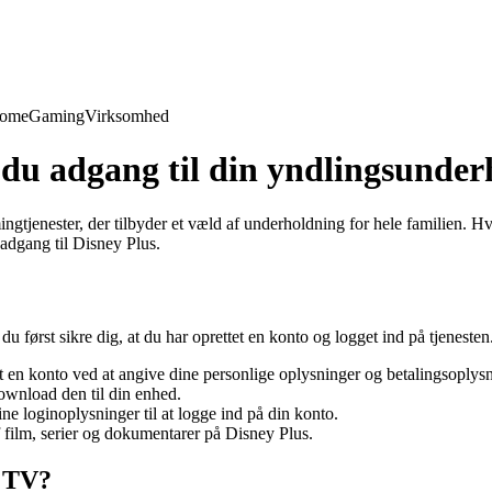
Home
Gaming
Virksomhed
r du adgang til din yndlingsunde
ingtjenester, der tilbyder et væld af underholdning for hele familien. H
 adgang til Disney Plus.
først sikre dig, at du har oprettet en konto og logget ind på tjenesten. H
 en konto ved at angive dine personlige oplysninger og betalingsoplysn
ownload den til din enhed.
 loginoplysninger til at logge ind på din konto.
f film, serier og dokumentarer på Disney Plus.
å TV?