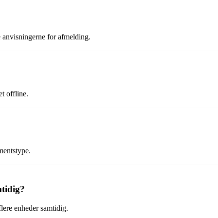
 anvisningerne for afmelding.
t offline.
mentstype.
mtidig?
lere enheder samtidig.