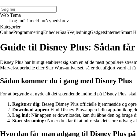
Web Tema
Log ind
Tilmeld nu
Nyhedsbrev
Kategorier
Online
Programmering
Enheder
SaaS
Vejledning
Gadgets
Internet
Smart 
Guide til Disney Plus: Sådan få
Disney Plus har hurtigt etableret sig som en af de mest populære stream
Marvel-superhelte eller Star Wars-universet, så er det afgjort værd at få
Sådan kommer du i gang med Disney Plus
For at begynde at nyde alt det spændende indhold på Disney Plus, skal du 
Registrer dig:
Besøg Disney Plus officielle hjemmeside og opret
Download appen:
Find Disney Plus-appen i din app-butik og d
Log ind:
Når appen er downloadet, kan du åbne den og bruge dine
Start streaming:
Nu er du klar til at udforske det store udvalg a
Hvordan får man adgang til Disney Plus p