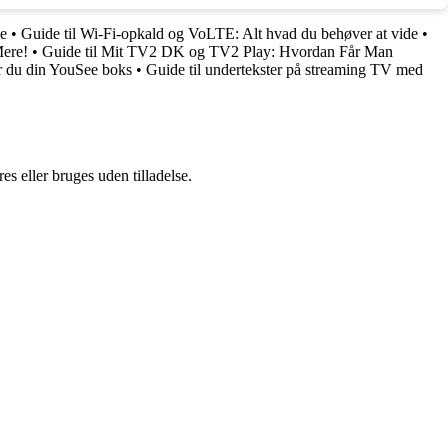
de
•
Guide til Wi-Fi-opkald og VoLTE: Alt hvad du behøver at vide
•
Mere!
•
Guide til Mit TV2 DK og TV2 Play: Hvordan Får Man
er du din YouSee boks
•
Guide til undertekster på streaming TV med
s eller bruges uden tilladelse.