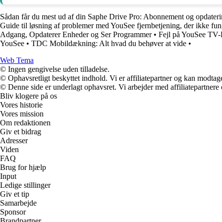
Sådan får du mest ud af din Saphe Drive Pro: Abonnement og opdateri
Guide til løsning af problemer med YouSee fjernbetjening, der ikke fun
Adgang, Opdaterer Enheder og Ser Programmer
•
Fejl på YouSee TV-
YouSee
•
TDC Mobildækning: Alt hvad du behøver at vide
•
Web Tema
© Ingen gengivelse uden tilladelse.
© Ophavsretligt beskyttet indhold. Vi er affiliatepartner og kan modtag
© Denne side er underlagt ophavsret. Vi arbejder med affiliatepartnere 
Bliv klogere på os
Vores historie
Vores mission
Om redaktionen
Giv et bidrag
Adresser
Viden
FAQ
Brug for hjælp
Input
Ledige stillinger
Giv et tip
Samarbejde
Sponsor
Brandpartner