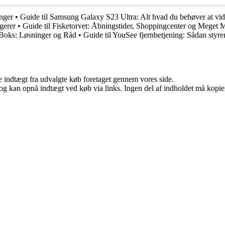
nger
•
Guide til Samsung Galaxy S23 Ultra: Alt hvad du behøver at vi
gerer
•
Guide til Fisketorvet: Åbningstider, Shoppingcenter og Meget 
Boks: Løsninger og Råd
•
Guide til YouSee fjernbetjening: Sådan styr
e indtægt fra udvalgte køb foretaget gennem vores side.
og kan opnå indtægt ved køb via links. Ingen del af indholdet må kopiere