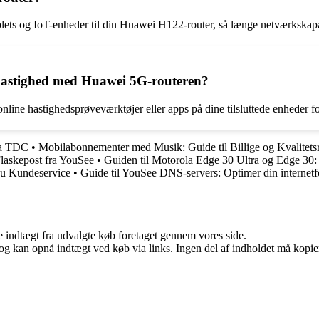
blets og IoT-enheder til din Huawei H122-router, så længe netværkskapac
 hastighed med Huawei 5G-routeren?
online hastighedsprøveværktøjer eller apps på dine tilsluttede enheder
fra TDC
•
Mobilabonnementer med Musik: Guide til Billige og Kvalitetsr
Flaskepost fra YouSee
•
Guiden til Motorola Edge 30 Ultra og Edge 30: A
Du Kundeservice
•
Guide til YouSee DNS-servers: Optimer din internetf
e indtægt fra udvalgte køb foretaget gennem vores side.
og kan opnå indtægt ved køb via links. Ingen del af indholdet må kopiere