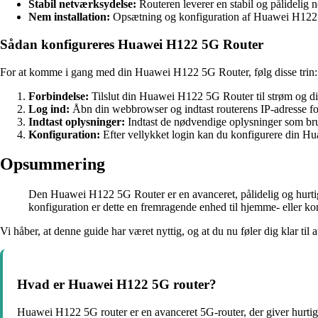
Stabil netværksydelse:
Routeren leverer en stabil og pålidelig n
Nem installation:
Opsætning og konfiguration af Huawei H122 5G
Sådan konfigureres Huawei H122 5G Router
For at komme i gang med din Huawei H122 5G Router, følg disse trin:
Forbindelse:
Tilslut din Huawei H122 5G Router til strøm og di
Log ind:
Åbn din webbrowser og indtast routerens IP-adresse for 
Indtast oplysninger:
Indtast de nødvendige oplysninger som br
Konfiguration:
Efter vellykket login kan du konfigurere din Hu
Opsummering
Den Huawei H122 5G Router er en avanceret, pålidelig og hurtig 
konfiguration er dette en fremragende enhed til hjemme- eller ko
Vi håber, at denne guide har været nyttig, og at du nu føler dig klar t
Hvad er Huawei H122 5G router?
Huawei H122 5G router er en avanceret 5G-router, der giver hurtig 