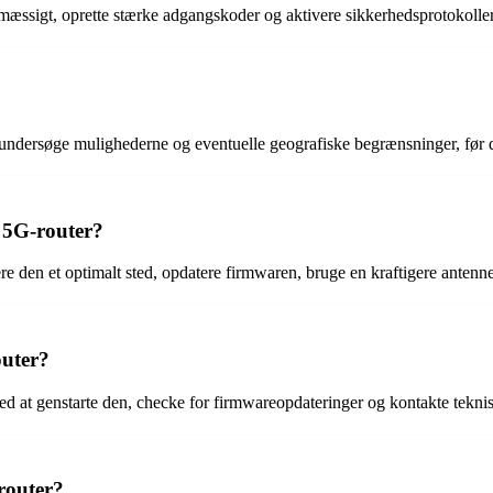
mæssigt, oprette stærke adgangskoder og aktivere sikkerhedsprotokoll
ndersøge mulighederne og eventuelle geografiske begrænsninger, før d
 5G-router?
 den et optimalt sted, opdatere firmwaren, bruge en kraftigere antenne
outer?
 at genstarte den, checke for firmwareopdateringer og kontakte teknisk
-router?