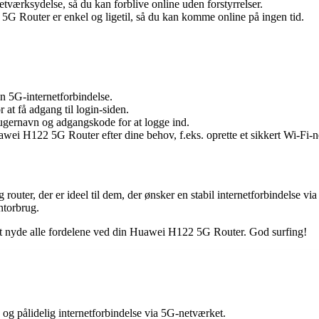
etværksydelse, så du kan forblive online uden forstyrrelser.
 Router er enkel og ligetil, så du kan komme online på ingen tid.
n 5G-internetforbindelse.
at få adgang til login-siden.
ugernavn og adgangskode for at logge ind.
awei H122 5G Router efter dine behov, f.eks. oprette et sikkert Wi-Fi-
router, der er ideel til dem, der ønsker en stabil internetforbindels
ntorbrug.
il at nyde alle fordelene ved din Huawei H122 5G Router. God surfing!
og pålidelig internetforbindelse via 5G-netværket.