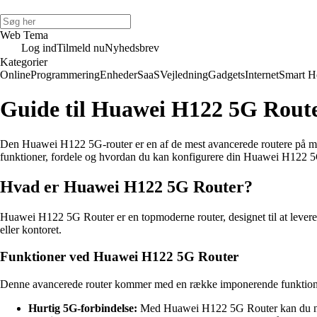
Web Tema
Log ind
Tilmeld nu
Nyhedsbrev
Kategorier
Online
Programmering
Enheder
SaaS
Vejledning
Gadgets
Internet
Smart 
Guide til Huawei H122 5G Router
Den Huawei H122 5G-router er en af de mest avancerede routere på mark
funktioner, fordele og hvordan du kan konfigurere din Huawei H122 5
Hvad er Huawei H122 5G Router?
Huawei H122 5G Router er en topmoderne router, designet til at levere e
eller kontoret.
Funktioner ved Huawei H122 5G Router
Denne avancerede router kommer med en række imponerende funktione
Hurtig 5G-forbindelse:
Med Huawei H122 5G Router kan du nyde 