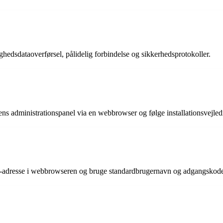
dsdataoverførsel, pålidelig forbindelse og sikkerhedsprotokoller.
ns administrationspanel via en webbrowser og følge installationsvejle
P-adresse i webbrowseren og bruge standardbrugernavn og adgangskode el