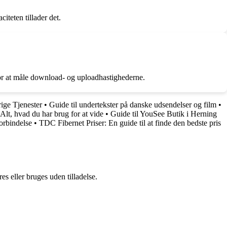
iteten tillader det.
 for at måle download- og uploadhastighederne.
ige Tjenester
•
Guide til undertekster på danske udsendelser og film
•
lt, hvad du har brug for at vide
•
Guide til YouSee Butik i Herning
orbindelse
•
TDC Fibernet Priser: En guide til at finde den bedste pris
s eller bruges uden tilladelse.