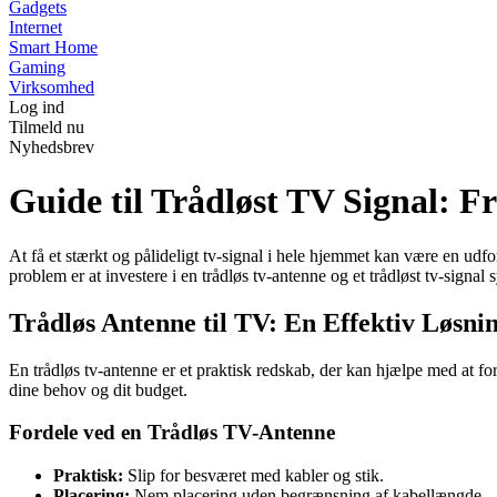
Gadgets
Internet
Smart Home
Gaming
Virksomhed
Log ind
Tilmeld nu
Nyhedsbrev
Guide til Trådløst TV Signal: Fr
At få et stærkt og pålideligt tv-signal i hele hjemmet kan være en udfo
problem er at investere i en trådløs tv-antenne og et trådløst tv-signa
Trådløs Antenne til TV: En Effektiv Løsni
En trådløs tv-antenne er et praktisk redskab, der kan hjælpe med at for
dine behov og dit budget.
Fordele ved en Trådløs TV-Antenne
Praktisk:
Slip for besværet med kabler og stik.
Placering:
Nem placering uden begrænsning af kabellængde.