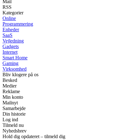
Mail
RSS
Kategorier
Online
Programmering
Enheder
SaaS
Vejledning
Gadgets
Internet
Smart Home
Gaming
Virksomhed
Bliv klogere på os
Besked
Medier
Reklame
Min konto
Mailnyt
Samarbejde
Din historie
Log ind
Tilmeld nu
Nyhedsbrev
Hold dig opdateret – tilmeld dig