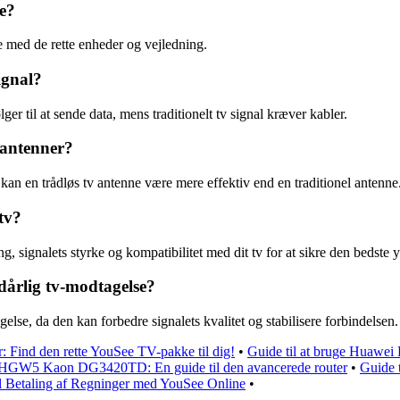
me?
me med de rette enheder og vejledning.
ignal?
ger til at sende data, mens traditionelt tv signal kræver kabler.
 antenner?
 kan en trådløs tv antenne være mere effektiv end en traditionel antenne
tv?
ng, signalets styrke og kompatibilitet med dit tv for at sikre den bedste
dårlig tv-modtagelse?
lse, da den kan forbedre signalets kvalitet og stabilisere forbindelsen.
: Find den rette YouSee TV-pakke til dig!
•
Guide til at bruge Huawei
HGW5 Kaon DG3420TD: En guide til den avancerede router
•
Guide 
il Betaling af Regninger med YouSee Online
•