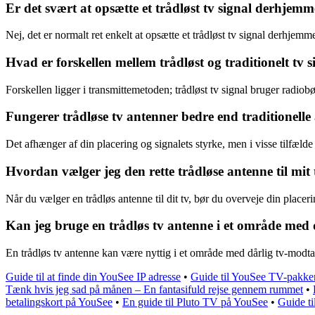
Er det svært at opsætte et trådløst tv signal derhjem
Nej, det er normalt ret enkelt at opsætte et trådløst tv signal derhjem
Hvad er forskellen mellem trådløst og traditionelt tv s
Forskellen ligger i transmittemetoden; trådløst tv signal bruger radiobøl
Fungerer trådløse tv antenner bedre end traditionelle
Det afhænger af din placering og signalets styrke, men i visse tilfælde
Hvordan vælger jeg den rette trådløse antenne til mit 
Når du vælger en trådløs antenne til dit tv, bør du overveje din placeri
Kan jeg bruge en trådløs tv antenne i et område med 
En trådløs tv antenne kan være nyttig i et område med dårlig tv-modtage
Guide til at finde din YouSee IP adresse
•
Guide til YouSee TV-pakker
Tænk hvis jeg sad på månen – En fantasifuld rejse gennem rummet
•
betalingskort på YouSee
•
En guide til Pluto TV på YouSee
•
Guide t