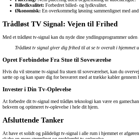
Billedkvalitet:
Forbedret billed- og lydkvalitet.
Økonomisk:
En overkommelig løsning sammenlignet med andre
Trådløst TV Signal: Vejen til Frihed
Med et trådløst tv-signal kan du nyde dine yndlingsprogrammer uden at 
Trådløst tv signal giver dig frihed til at se tv overalt i hjemmet
Opret Forbindelse Fra Stue til Soveværelse
Hvis du vil streame tv-signal fra stuen til soveværelset, kan du overve
sætte op og kan spare dig for besværet med at trække kabler gennem h
Invester i Din Tv-Oplevelse
At forbedre dit tv-signal med trådløs teknologi kan være en gamechan
bekvem og optimeret tv-oplevelse i hele dit hjem.
Afsluttende Tanker
At have et solidt og pålideligt tv-signal i alle rum i hjemmet er afgø
skabe en mere strømlinet og problemfri tv-oplevelse.