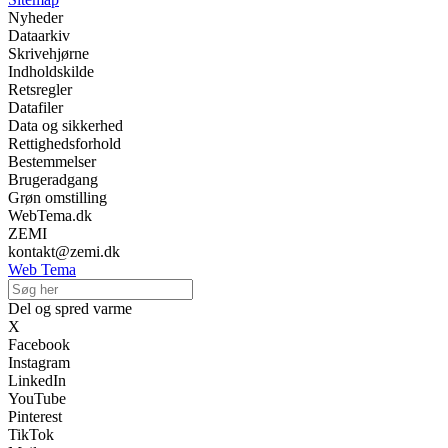
Nyheder
Dataarkiv
Skrivehjørne
Indholdskilde
Retsregler
Datafiler
Data og sikkerhed
Rettighedsforhold
Bestemmelser
Brugeradgang
Grøn omstilling
WebTema.dk
ZEMI
kontakt@zemi.dk
Web Tema
Del og spred varme
X
Facebook
Instagram
LinkedIn
YouTube
Pinterest
TikTok