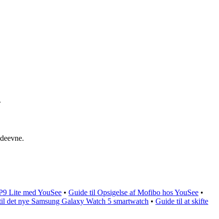
.
 ydeevne.
 P9 Lite med YouSee
•
Guide til Opsigelse af Mofibo hos YouSee
•
til det nye Samsung Galaxy Watch 5 smartwatch
•
Guide til at skifte