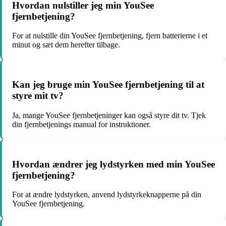
Hvordan nulstiller jeg min YouSee
fjernbetjening?
For at nulstille din YouSee fjernbetjening, fjern batterierne i et
minut og sæt dem herefter tilbage.
Kan jeg bruge min YouSee fjernbetjening til at
styre mit tv?
Ja, mange YouSee fjernbetjeninger kan også styre dit tv. Tjek
din fjernbetjenings manual for instruktioner.
Hvordan ændrer jeg lydstyrken med min YouSee
fjernbetjening?
For at ændre lydstyrken, anvend lydstyrkeknapperne på din
YouSee fjernbetjening.