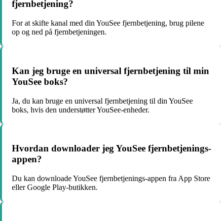
fjernbetjening?
For at skifte kanal med din YouSee fjernbetjening, brug pilene
op og ned på fjernbetjeningen.
Kan jeg bruge en universal fjernbetjening til min
YouSee boks?
Ja, du kan bruge en universal fjernbetjening til din YouSee
boks, hvis den understøtter YouSee-enheder.
Hvordan downloader jeg YouSee fjernbetjenings-
appen?
Du kan downloade YouSee fjernbetjenings-appen fra App Store
eller Google Play-butikken.