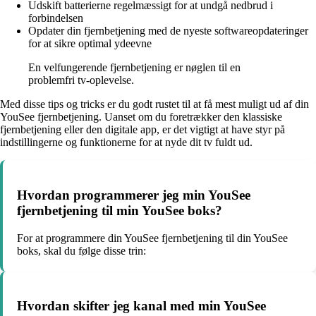
Udskift batterierne regelmæssigt for at undgå nedbrud i
forbindelsen
Opdater din fjernbetjening med de nyeste softwareopdateringer
for at sikre optimal ydeevne
En velfungerende fjernbetjening er nøglen til en
problemfri tv-oplevelse.
Med disse tips og tricks er du godt rustet til at få mest muligt ud af din
YouSee fjernbetjening. Uanset om du foretrækker den klassiske
fjernbetjening eller den digitale app, er det vigtigt at have styr på
indstillingerne og funktionerne for at nyde dit tv fuldt ud.
Hvordan programmerer jeg min YouSee
fjernbetjening til min YouSee boks?
For at programmere din YouSee fjernbetjening til din YouSee
boks, skal du følge disse trin:
Hvordan skifter jeg kanal med min YouSee