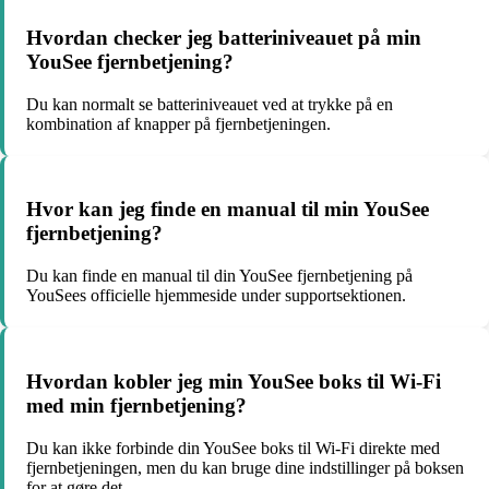
Hvordan checker jeg batteriniveauet på min
YouSee fjernbetjening?
Du kan normalt se batteriniveauet ved at trykke på en
kombination af knapper på fjernbetjeningen.
Hvor kan jeg finde en manual til min YouSee
fjernbetjening?
Du kan finde en manual til din YouSee fjernbetjening på
YouSees officielle hjemmeside under supportsektionen.
Hvordan kobler jeg min YouSee boks til Wi-Fi
med min fjernbetjening?
Du kan ikke forbinde din YouSee boks til Wi-Fi direkte med
fjernbetjeningen, men du kan bruge dine indstillinger på boksen
for at gøre det.