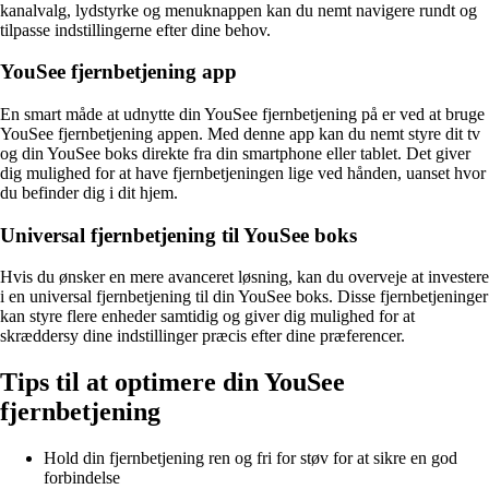
kanalvalg, lydstyrke og menuknappen kan du nemt navigere rundt og
tilpasse indstillingerne efter dine behov.
YouSee fjernbetjening app
En smart måde at udnytte din YouSee fjernbetjening på er ved at bruge
YouSee fjernbetjening appen. Med denne app kan du nemt styre dit tv
og din YouSee boks direkte fra din smartphone eller tablet. Det giver
dig mulighed for at have fjernbetjeningen lige ved hånden, uanset hvor
du befinder dig i dit hjem.
Universal fjernbetjening til YouSee boks
Hvis du ønsker en mere avanceret løsning, kan du overveje at investere
i en universal fjernbetjening til din YouSee boks. Disse fjernbetjeninger
kan styre flere enheder samtidig og giver dig mulighed for at
skræddersy dine indstillinger præcis efter dine præferencer.
Tips til at optimere din YouSee
fjernbetjening
Hold din fjernbetjening ren og fri for støv for at sikre en god
forbindelse