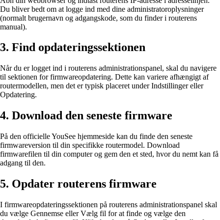
Åbn din webbrowser og indtast routerens IP-adresse i adresselinjen.
Du bliver bedt om at logge ind med dine administratoroplysninger
(normalt brugernavn og adgangskode, som du finder i routerens
manual).
3. Find opdateringssektionen
Når du er logget ind i routerens administrationspanel, skal du navigere
til sektionen for firmwareopdatering. Dette kan variere afhængigt af
routermodellen, men det er typisk placeret under Indstillinger eller
Opdatering.
4. Download den seneste firmware
På den officielle YouSee hjemmeside kan du finde den seneste
firmwareversion til din specifikke routermodel. Download
firmwarefilen til din computer og gem den et sted, hvor du nemt kan få
adgang til den.
5. Opdater routerens firmware
I firmwareopdateringssektionen på routerens administrationspanel skal
du vælge Gennemse eller Vælg fil for at finde og vælge den