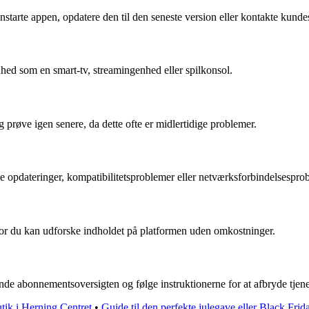
rte appen, opdatere den til den seneste version eller kontakte kunde
hed som en smart-tv, streamingenhed eller spilkonsol.
 prøve igen senere, da dette ofte er midlertidige problemer.
dateringer, kompatibilitetsproblemer eller netværksforbindelsesprob
vor du kan udforske indholdet på platformen uden omkostninger.
de abonnementsoversigten og følge instruktionerne for at afbryde tjene
tik i Herning Centret
•
Guide til den perfekte julegave eller Black Frid