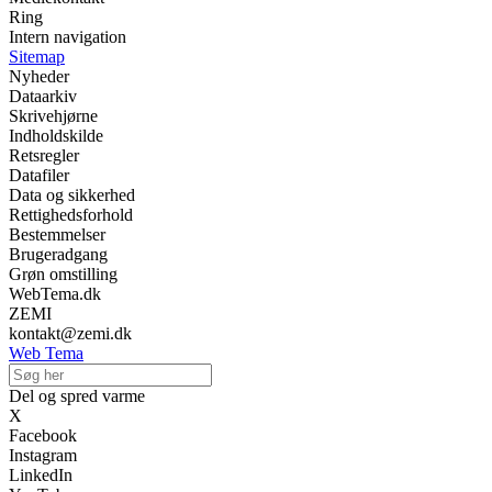
Ring
Intern navigation
Sitemap
Nyheder
Dataarkiv
Skrivehjørne
Indholdskilde
Retsregler
Datafiler
Data og sikkerhed
Rettighedsforhold
Bestemmelser
Brugeradgang
Grøn omstilling
WebTema.dk
ZEMI
kontakt@zemi.dk
Web Tema
Del og spred varme
X
Facebook
Instagram
LinkedIn