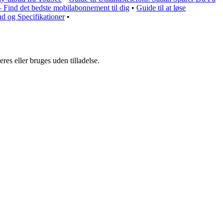
Find det bedste mobilabonnement til dig
•
Guide til at løse
ud og Specifikationer
•
es eller bruges uden tilladelse.