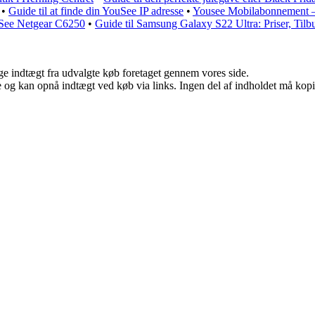
•
Guide til at finde din YouSee IP adresse
•
Yousee Mobilabonnement – 
uSee Netgear C6250
•
Guide til Samsung Galaxy S22 Ultra: Priser, Tilb
age indtægt fra udvalgte køb foretaget gennem vores side.
 og kan opnå indtægt ved køb via links. Ingen del af indholdet må kopier