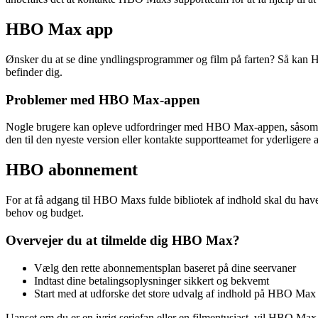
HBO Max app
Ønsker du at se dine yndlingsprogrammer og film på farten? Så kan HB
befinder dig.
Problemer med HBO Max-appen
Nogle brugere kan opleve udfordringer med HBO Max-appen, såsom pro
den til den nyeste version eller kontakte supportteamet for yderligere a
HBO abonnement
For at få adgang til HBO Maxs fulde bibliotek af indhold skal du hav
behov og budget.
Overvejer du at tilmelde dig HBO Max?
Vælg den rette abonnementsplan baseret på dine seervaner
Indtast dine betalingsoplysninger sikkert og bekvemt
Start med at udforske det store udvalg af indhold på HBO Max
Uanset om du er en ivrig seriefan eller en filmentusiast, vil HBO Ma