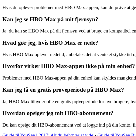
Hvis du oplever problemer med HBO Max-appen, kan du prøve at gensta
Kan jeg se HBO Max på mit fjernsyn?
Ja, du kan se HBO Max på dit fjernsyn ved at bruge en kompatibel en
Hvad gør jeg, hvis HBO Max er nede?
Hvis HBO Max oplever nedetid, anbefales det at vente et stykke tid og
Hvorfor virker HBO Max-appen ikke på min enhed?
Problemer med HBO Max-appen på din enhed kan skyldes manglende op
Kan jeg få en gratis prøveperiode på HBO Max?
Ja, HBO Max tilbyder ofte en gratis prøveperiode for nye brugere, h
Hvordan opsiger jeg mit HBO-abonnement?
Du kan opsige dit HBO-abonnement ved at logge ind på din konto, fin
Guide til YouSee i 2017: Alt du behøver at vide
•
Guide til YouSee Bu