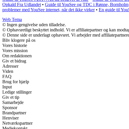
Opkald Fra Udlandet
•
Guide til YouSee og TDC i Rønne, Bornholm
problemer med YouSee internet, når det ikke virker
•
En guide til Yo
Web Tema
© Ingen gengivelse uden tilladelse.
© Ophavsretligt beskyttet indhold. Vi er affiliatepartner og kan modt
© Denne side er underlagt ophavsret. Vi arbejder med affiliatepartnere
Bliv klogere på os
Vores historie
Vores mission
Om redaktionen
Giv et bidrag
Adresser
Viden
FAQ
Brug for hjælp
Input
Ledige stillinger
Giv et tip
Samarbejde
Sponsor
Brandpartner
Henviser
Netværkspartner
Mediekontakt