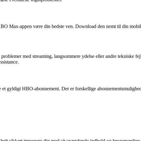
O Max-appen være din bedste ven. Download den nemt til din mobiltelef
blemer med streaming, langsommere ydelse eller andre tekniske fejl. H
ssistance.
e et gyldigt HBO-abonnement. Der er forskellige abonnementsmuligheder t
x helt sikkert imponere dig med sit spændende indhold og brugervenlige