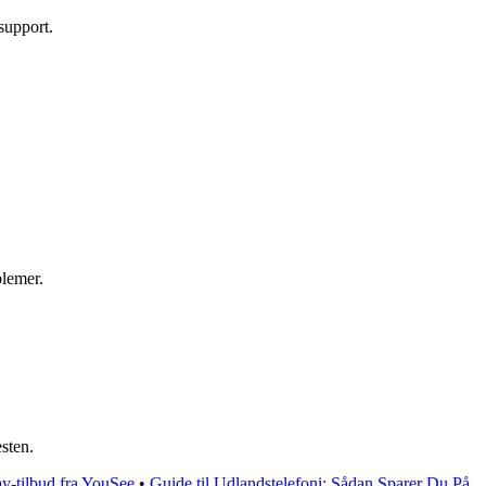
support.
lemer.
sten.
ay-tilbud fra YouSee
•
Guide til Udlandstelefoni: Sådan Sparer Du På