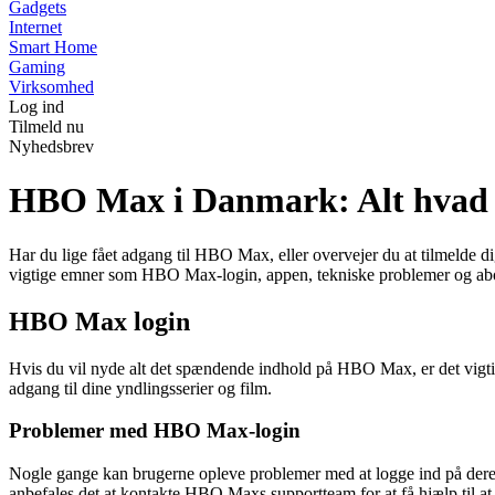
Gadgets
Internet
Smart Home
Gaming
Virksomhed
Log ind
Tilmeld nu
Nyhedsbrev
HBO Max i Danmark: Alt hvad d
Har du lige fået adgang til HBO Max, eller overvejer du at tilmelde di
vigtige emner som HBO Max-login, appen, tekniske problemer og a
HBO Max login
Hvis du vil nyde alt det spændende indhold på HBO Max, er det vigtig
adgang til dine yndlingsserier og film.
Problemer med HBO Max-login
Nogle gange kan brugerne opleve problemer med at logge ind på deres 
anbefales det at kontakte HBO Maxs supportteam for at få hjælp til at