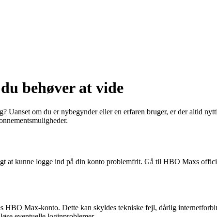
u behøver at vide
g? Uanset om du er nybegynder eller en erfaren bruger, er der altid nytt
bonnementsmuligheder.
t at kunne logge ind på din konto problemfrit. Gå til HBO Maxs officiel
HBO Max-konto. Dette kan skyldes tekniske fejl, dårlig internetforbind
 løse eventuelle loginproblemer.