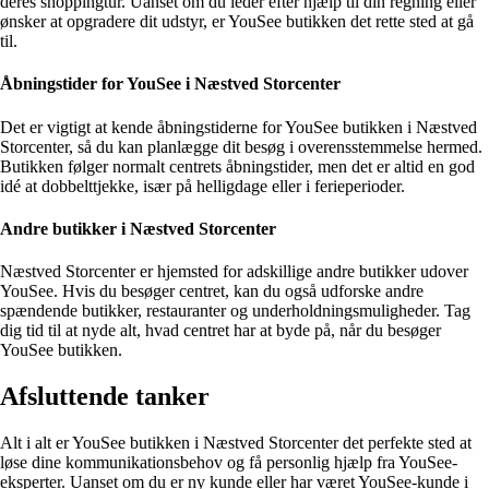
deres shoppingtur. Uanset om du leder efter hjælp til din regning eller
ønsker at opgradere dit udstyr, er YouSee butikken det rette sted at gå
til.
Åbningstider for YouSee i Næstved Storcenter
Det er vigtigt at kende åbningstiderne for YouSee butikken i Næstved
Storcenter, så du kan planlægge dit besøg i overensstemmelse hermed.
Butikken følger normalt centrets åbningstider, men det er altid en god
idé at dobbelttjekke, især på helligdage eller i ferieperioder.
Andre butikker i Næstved Storcenter
Næstved Storcenter er hjemsted for adskillige andre butikker udover
YouSee. Hvis du besøger centret, kan du også udforske andre
spændende butikker, restauranter og underholdningsmuligheder. Tag
dig tid til at nyde alt, hvad centret har at byde på, når du besøger
YouSee butikken.
Afsluttende tanker
Alt i alt er YouSee butikken i Næstved Storcenter det perfekte sted at
løse dine kommunikationsbehov og få personlig hjælp fra YouSee-
eksperter. Uanset om du er ny kunde eller har været YouSee-kunde i