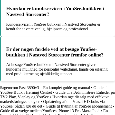
Hvordan er kundeservicen i YouSee-butikken i
Næstved Storcenter?
Kundeservicen i YouSee-butikken i Næstved Storcenter er
kendt for at være venlig, hjælpsom og professionel.
Er der nogen fordele ved at besøge YouSee-
butikken i Næstved Storcenter fremfor online?
At besøge YouSee-butikken i Næstved Storcenter giver
kunderne mulighed for personlig vejledning, hands-on erfaring
med produkterne og øjeblikkelig support.
Sagemcom Fast 3890v3 – En komplet guide og manual
•
Guide til
YouSee Butik i Herning Centret
•
Guide til at Administrere Enheder på
TV2 Play, Viaplay og YouSee
•
Hvordan øge dit salg med effektive
markedsføringsstrategier
•
Opdatering af din Viasat HD-boks via
YouSee: Sådan gør du det
•
Guide til flytning af YouSee abonnement
•
Guide til at vælge mellem YouSees iPhone 13 Pro Max-tilbud
•
En