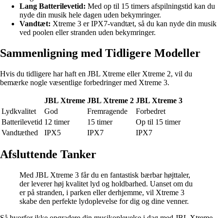
Lang Batterilevetid:
Med op til 15 timers afspilningstid kan du
nyde din musik hele dagen uden bekymringer.
Vandtæt:
Xtreme 3 er IPX7-vandtæt, så du kan nyde din musik
ved poolen eller stranden uden bekymringer.
Sammenligning med Tidligere Modeller
Hvis du tidligere har haft en JBL Xtreme eller Xtreme 2, vil du
bemærke nogle væsentlige forbedringer med Xtreme 3.
JBL Xtreme
JBL Xtreme 2
JBL Xtreme 3
Lydkvalitet
God
Fremragende
Forbedret
Batterilevetid
12 timer
15 timer
Op til 15 timer
Vandtæthed
IPX5
IPX7
IPX7
Afsluttende Tanker
Med JBL Xtreme 3 får du en fantastisk bærbar højttaler,
der leverer høj kvalitet lyd og holdbarhed. Uanset om du
er på stranden, i parken eller derhjemme, vil Xtreme 3
skabe den perfekte lydoplevelse for dig og dine venner.
Så hvorfor ikke opgradere din musikoplevelse i dag med JBL Xtreme