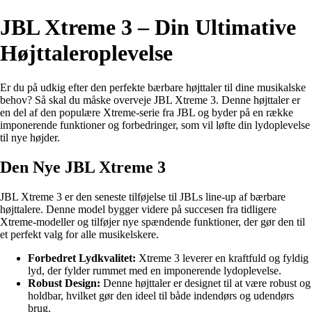
JBL Xtreme 3 – Din Ultimative
Højttaleroplevelse
Er du på udkig efter den perfekte bærbare højttaler til dine musikalske
behov? Så skal du måske overveje JBL Xtreme 3. Denne højttaler er
en del af den populære Xtreme-serie fra JBL og byder på en række
imponerende funktioner og forbedringer, som vil løfte din lydoplevelse
til nye højder.
Den Nye JBL Xtreme 3
JBL Xtreme 3 er den seneste tilføjelse til JBLs line-up af bærbare
højttalere. Denne model bygger videre på succesen fra tidligere
Xtreme-modeller og tilføjer nye spændende funktioner, der gør den til
et perfekt valg for alle musikelskere.
Forbedret Lydkvalitet:
Xtreme 3 leverer en kraftfuld og fyldig
lyd, der fylder rummet med en imponerende lydoplevelse.
Robust Design:
Denne højttaler er designet til at være robust og
holdbar, hvilket gør den ideel til både indendørs og udendørs
brug.