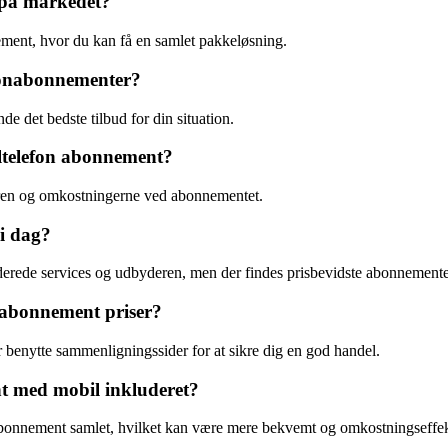
 på markedet?
ment, hvor du kan få en samlet pakkeløsning.
efonabonnementer?
de det bedste tilbud for din situation.
iltelefon abonnement?
eren og omkostningerne ved abonnementet.
i dag?
uderede services og udbyderen, men der findes prisbevidste abonnement
n abonnement priser?
r benytte sammenligningssider for at sikre dig en god handel.
nt med mobil inkluderet?
abonnement samlet, hvilket kan være mere bekvemt og omkostningseffek