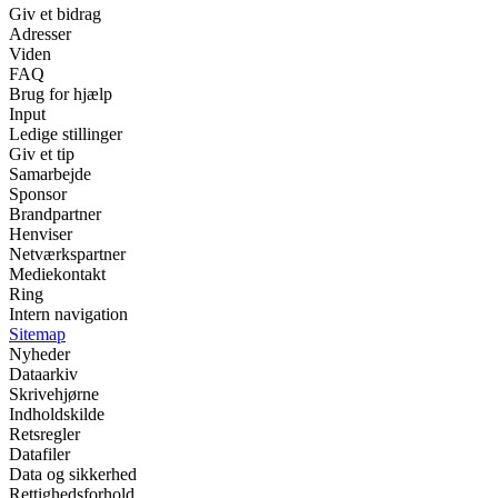
Giv et bidrag
Adresser
Viden
FAQ
Brug for hjælp
Input
Ledige stillinger
Giv et tip
Samarbejde
Sponsor
Brandpartner
Henviser
Netværkspartner
Mediekontakt
Ring
Intern navigation
Sitemap
Nyheder
Dataarkiv
Skrivehjørne
Indholdskilde
Retsregler
Datafiler
Data og sikkerhed
Rettighedsforhold