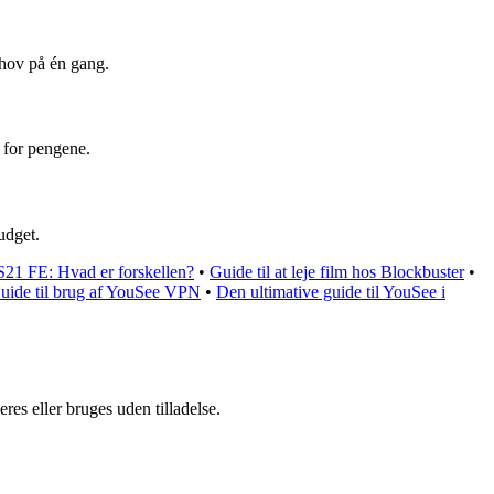
ehov på én gang.
 for pengene.
udget.
1 FE: Hvad er forskellen?
•
Guide til at leje film hos Blockbuster
•
uide til brug af YouSee VPN
•
Den ultimative guide til YouSee i
es eller bruges uden tilladelse.