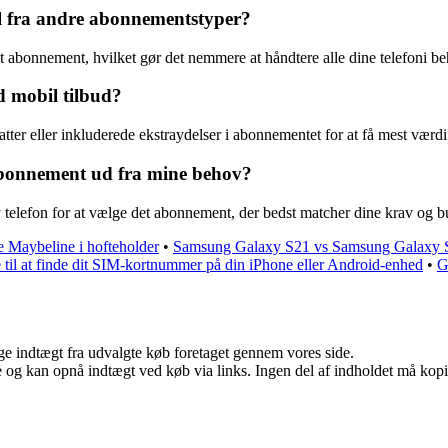
l fra andre abonnementstyper?
 abonnement, hvilket gør det nemmere at håndtere alle dine telefoni b
 mobil tilbud?
r eller inkluderede ekstraydelser i abonnementet for at få mest værdi
 abonnement ud fra mine behov?
ny telefon for at vælge det abonnement, der bedst matcher dine krav og b
re Maybeline i hofteholder
•
Samsung Galaxy S21 vs Samsung Galaxy S2
 til at finde dit SIM-kortnummer på din iPhone eller Android-enhed
•
G
age indtægt fra udvalgte køb foretaget gennem vores side.
 og kan opnå indtægt ved køb via links. Ingen del af indholdet må kopier