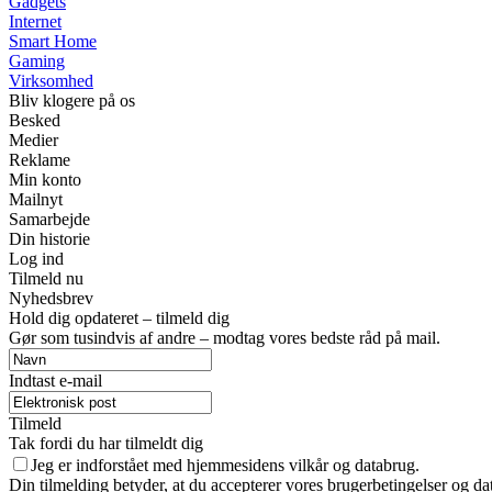
Gadgets
Internet
Smart Home
Gaming
Virksomhed
Bliv klogere på os
Besked
Medier
Reklame
Min konto
Mailnyt
Samarbejde
Din historie
Log ind
Tilmeld nu
Nyhedsbrev
Hold dig opdateret – tilmeld dig
Gør som tusindvis af andre – modtag vores bedste råd på mail.
Indtast e-mail
Tilmeld
Tak fordi du har tilmeldt dig
Jeg er indforstået med hjemmesidens vilkår og databrug.
Din tilmelding betyder, at du accepterer vores brugerbetingelser og dat