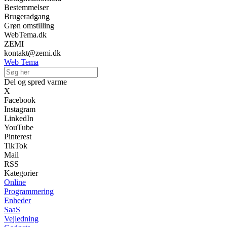
Bestemmelser
Brugeradgang
Grøn omstilling
WebTema.dk
ZEMI
kontakt@zemi.dk
Web Tema
Del og spred varme
X
Facebook
Instagram
LinkedIn
YouTube
Pinterest
TikTok
Mail
RSS
Kategorier
Online
Programmering
Enheder
SaaS
Vejledning