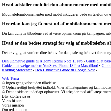
Hvad adskiller mobiltelefon abonnementer med mobi
Mobiltelefonabonnementer med mobil inkluderer både en telefon og et
Hvordan kan jeg få mest ud af mobilabonnement med
Du kan udnytte tilbudene ved at være opmærksom på kampagner, rabatte
Hvad er den bedste strategi for valg af mobiltelefon
Det er vigtigt at vurdere dine behov for data, tale og behovet for en 
Den ultimative guide til Xiaomi Redmi Note 11 Pro
•
Guide til at bæ
Guide til at vælge mellem YouSees iPhone 13 Pro Max-tilbud
•
Guide
Kolding Storcenter
•
Den Ultimative Guide til Google Nest
•
Web Tema
© Ingen gengivelse uden tilladelse.
© Ophavsretligt beskyttet indhold. Vi er affiliatepartner og kan modt
© Denne side er underlagt ophavsret. Vi arbejder med affiliatepartnere
Bliv klogere på os
Vores historie
Vores mission
Om redaktionen