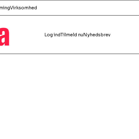
ming
Virksomhed
a
Log ind
Tilmeld nu
Nyhedsbrev