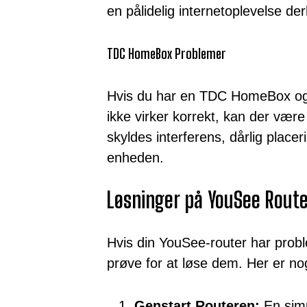
en pålidelig internetoplevelse d
TDC HomeBox Problemer
Hvis du har en TDC HomeBox og 
ikke virker korrekt, kan der være 
skyldes interferens, dårlig placeri
enheden.
Løsninger på YouSee Rout
Hvis din YouSee-router har probl
prøve for at løse dem. Her er nog
Genstart Routeren:
En simp