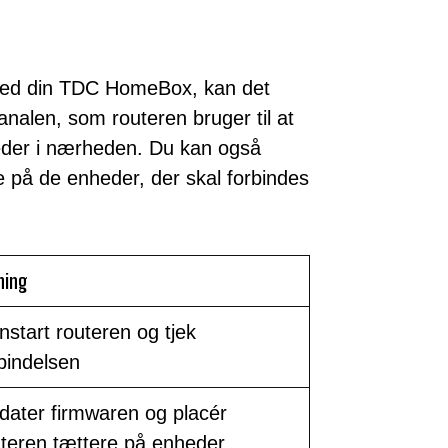
 med din TDC HomeBox, kan det
analen, som routeren bruger til at
eder i nærheden. Du kan også
e på de enheder, der skal forbindes
ning
start routeren og tjek
bindelsen
dater firmwaren og placér
uteren tættere på enheder