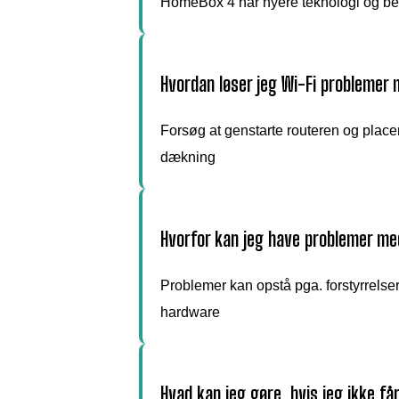
HomeBox 4 har nyere teknologi og be
Hvordan løser jeg Wi-Fi problemer
Forsøg at genstarte routeren og placer
dækning
Hvorfor kan jeg have problemer m
Problemer kan opstå pga. forstyrrelser,
hardware
Hvad kan jeg gøre, hvis jeg ikke f