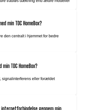
dre trådløs dækning end ældre modeller
 med min TDC HomeBox?
e den centralt i hjemmet for bedre
ed min TDC HomeBox?
 signalinterferens eller forældet
år internetforbindelse gennem min