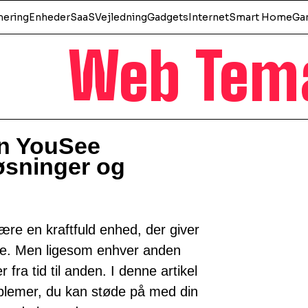
ering
Enheder
SaaS
Vejledning
Gadgets
Internet
Smart Home
Ga
Web Tem
n YouSee
sninger og
 en kraftfuld enhed, der giver
me. Men ligesom enhver anden
fra tid til anden. I denne artikel
roblemer, du kan støde på med din