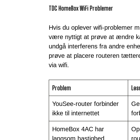
TDC HomeBox WiFi Problemer
Hvis du oplever wifi-problemer
være nyttigt at prøve at ændre k
undgå interferens fra andre enh
prøve at placere routeren tætter
via wifi.
Problem
Løs
YouSee-router forbinder
Gen
ikke til internettet
for
HomeBox 4AC har
Op
langsom hastighed
ro