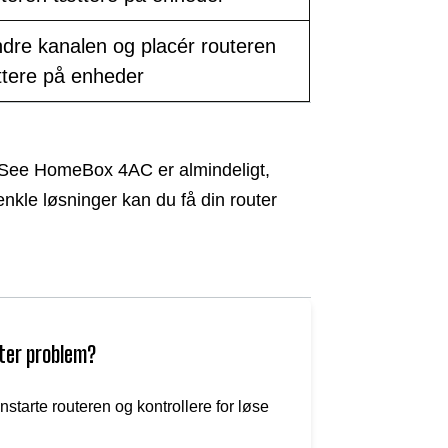
dre kanalen og placér routeren
ttere på enheder
uSee HomeBox 4AC er almindeligt,
enkle løsninger kan du få din router
uter problem?
starte routeren og kontrollere for løse