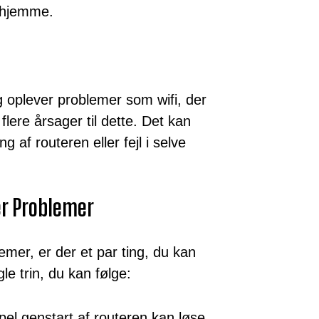
erhjemme.
oplever problemer som wifi, der
flere årsager til dette. Det kan
ng af routeren eller fejl i selve
er Problemer
emer, er der et par ting, du kan
le trin, du kan følge:
el genstart af routeren kan løse