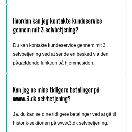
Hvordan kan jeg kontakte kundeservice
gennem mit 3 selvbetjening?
Du kan kontakte kundeservice gennem mit 3
selvbetjening ved at sende en besked via den
pågældende funktion på hjemmesiden.
Kan jeg se mine tidligere betalinger på
www.3.dk selvbetjening?
Ja, du kan se dine tidligere betalinger ved at gå til
historik-sektionen på www.3.dk selvbetjening.