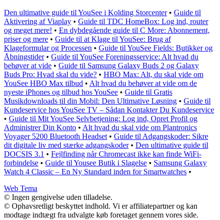
Den ultimative guide til YouSee i Kolding Storcenter
•
Guide til
Aktivering af Viaplay
•
Guide til TDC HomeBox: Log ind, router
og meget mere!
•
En dybdegående guide til C More: Abonnement,
priser og mere
•
Guide til at Klage til YouSee: Brug af
Klageformular og Processen
•
Guide til YouSee Fields: Butikker og
Åbningstider
•
Guide til YouSee Foreningsservice: Alt hvad du
behøver at vide
•
Guide til Samsung Galaxy Buds 2 og Galaxy
Buds Pro: Hvad skal du vide?
•
HBO Max: Alt, du skal vide om
YouSee HBO Max tilbud
•
Alt hvad du behøver at vide om de
nyeste iPhones og tilbud hos YouSee
•
Guide til Gratis
Musikdownloads til din Mobil: Den Ultimative Løsning
•
Guide til
Kundeservice hos YouSee TV – Sådan Kontakter Du Kundeservice
•
Guide til Mit YouSee Selvbetjening: Log ind, Opret Profil og
Administrer Din Konto
•
Alt hvad du skal vide om Plantronics
Voyager 5200 Bluetooth Headset
•
Guide til Adgangskoder: Sikre
dit digitale liv med stærke adgangskoder
•
Den ultimative guide til
DOCSIS 3.1
•
Fejlfinding når Chromecast ikke kan finde WiFi-
forbindelse
•
Guide til Yousee Butik i Slagelse
•
Samsung Galaxy
Watch 4 Classic – En Ny Standard inden for Smartwatches
•
Web Tema
© Ingen gengivelse uden tilladelse.
© Ophavsretligt beskyttet indhold. Vi er affiliatepartner og kan
modtage indtægt fra udvalgte køb foretaget gennem vores side.