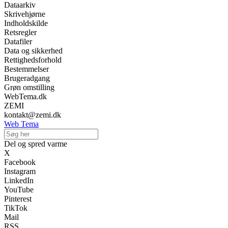
Dataarkiv
Skrivehjørne
Indholdskilde
Retsregler
Datafiler
Data og sikkerhed
Rettighedsforhold
Bestemmelser
Brugeradgang
Grøn omstilling
WebTema.dk
ZEMI
kontakt@zemi.dk
Web Tema
Del og spred varme
X
Facebook
Instagram
LinkedIn
YouTube
Pinterest
TikTok
Mail
RSS