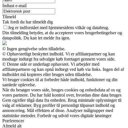
Indtast e-mail
Tilmeld
Tak fordi du har tilmeldt dig
Jeg er indforstået med hjemmesidens vilkår og databrug.
Din tilmelding betyder, at du accepterer vores brugerbetingelser og
datapolitik. Du kan let melde fra igen.
© Ingen gengivelse uden tilladelse.
© Ophavsretligt beskyttet indhold. Vi er affiliatepartner og kan
modtage indtægt fra udvalgte køb foretaget gennem vores side.
© Denne side er underlagt ophavsret. Vi arbejder med
affiliatepartnere og kan opnå indtægt ved køb via links. Ingen del af
indholdet må kopieres eller bruges uden tilladelse.
Vi bruger cookies til at forbedre både indhold, funktioner og din
samlede oplevelse.
Når du besøger vores side, bruges cookies og enhedsdata af os og
vores partnere. Du har fuld kontrol over, hvordan dine data bruges
Gem og/eller tilgå data fra enheden. Brug minimale oplysninger til
valg af reklamer. Byg profiler til personligt tilpasset indhold og
annoncering. Mål effekten af disse. Analyser målgrupper med
statistiske metoder. Forbedr og udvid vores digitale løsninger
Præferencer
Afmeld alt