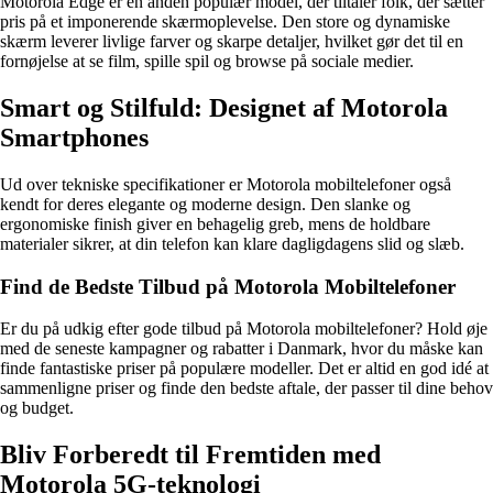
Motorola Edge er en anden populær model, der tiltaler folk, der sætter
pris på et imponerende skærmoplevelse. Den store og dynamiske
skærm leverer livlige farver og skarpe detaljer, hvilket gør det til en
fornøjelse at se film, spille spil og browse på sociale medier.
Smart og Stilfuld: Designet af Motorola
Smartphones
Ud over tekniske specifikationer er Motorola mobiltelefoner også
kendt for deres elegante og moderne design. Den slanke og
ergonomiske finish giver en behagelig greb, mens de holdbare
materialer sikrer, at din telefon kan klare dagligdagens slid og slæb.
Find de Bedste Tilbud på Motorola Mobiltelefoner
Er du på udkig efter gode tilbud på Motorola mobiltelefoner? Hold øje
med de seneste kampagner og rabatter i Danmark, hvor du måske kan
finde fantastiske priser på populære modeller. Det er altid en god idé at
sammenligne priser og finde den bedste aftale, der passer til dine behov
og budget.
Bliv Forberedt til Fremtiden med
Motorola 5G-teknologi