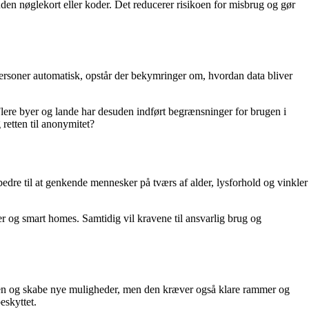
en nøglekort eller koder. Det reducerer risikoen for misbrug og gør
ersoner automatisk, opstår der bekymringer om, hvordan data bliver
ere byer og lande har desuden indført begrænsninger for brugen i
etten til anonymitet?
edre til at genkende mennesker på tværs af alder, lysforhold og vinkler
iler og smart homes. Samtidig vil kravene til ansvarlig brug og
den og skabe nye muligheder, men den kræver også klare rammer og
eskyttet.