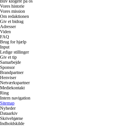
Bliv klogere på os
Vores historie
Vores mission
Om redaktionen
Giv et bidrag
Adresser
Viden
FAQ
Brug for hjælp
Input
Ledige stillinger
Giv et tip
Samarbejde
Sponsor
Brandpartner
Henviser
Netværkspartner
Mediekontakt
Ring
Intern navigation
Sitemap
Nyheder
Dataarkiv
Skrivehjørne
Indholdskilde