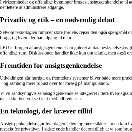
I virksomheder og offentlige bygninger bruges ansigtsgenkendelse til a
det lettere at administrere adgange.
Privatliv og etik – en nødvendig debat
Selvom teknologien rummer store fordele, rejser den også spørgsmål o
brugt, og hvem der har adgang til dem.
I EU er brugen af ansigtsgenkendelse reguleret af databeskyttelseslov
offentlige rum. Diskussionen handler ikke kun om teknik, men også om
Fremtiden for ansigtsgenkendelse
Udviklingen går hurtigt, og fremtidens systemer bliver både mere præci
– og samtidig mere robust over for forsøg på manipulation.
Vi vil sandsynligvis se ansigtsgenkendelse integreret i flere hverdagssit
datasikkerhed vokse i takt med udbredelsen.
En teknologi, der kræver tillid
Ansigtsgenkendelse gør hverdagen lettere og mere sikker – men kun h
respekt for privatlivet. I sidste ende handler det om tillid: at vi som br