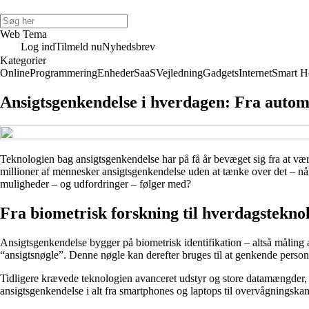
Web Tema
Log ind
Tilmeld nu
Nyhedsbrev
Kategorier
Online
Programmering
Enheder
SaaS
Vejledning
Gadgets
Internet
Smart 
Ansigtsgenkendelse i hverdagen: Fra automa
Teknologien bag ansigtsgenkendelse har på få år bevæget sig fra at vær
millioner af mennesker ansigtsgenkendelse uden at tænke over det – når 
muligheder – og udfordringer – følger med?
Fra biometrisk forskning til hverdagstekno
Ansigtsgenkendelse bygger på biometrisk identifikation – altså måling 
“ansigtsnøgle”. Denne nøgle kan derefter bruges til at genkende personen 
Tidligere krævede teknologien avanceret udstyr og store datamængder, m
ansigtsgenkendelse i alt fra smartphones og laptops til overvågningsk