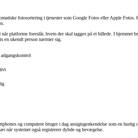
atiske fotosortering i tjenester som Google Fotos eller Apple Fotos. He
en.
l når platforme foreslår, hvem der skal tagges på et billede. I hjemmet 
s en ukendt person nærmer sig.
r adgangskontrol
ivt
dig
rtphones og computere bruger i dag ansigtsgenkendelse som en hurtig 
sær når systemet også registrerer dybde og bevægelse.