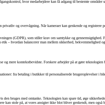
dgangskontrol, hvor medarbejdere kan få adgang til bestemte områder ud
m privatliv og overvågning. Når kameraer kan genkende og registrere p
givningen (GDPR), som stiller krav om samtykke og gennemsigtighed. Fl
 etik – hvordan balancerer man mellem sikkerhed, bekvemmelighed og r
se og mere kontekstbevidste. Forskere arbejder på at gøre teknologien b
uationer: fra betaling i butikker til personaliserede brugeroplevelser i b
vis den bruges med omtanke. Teknologien kan spare tid, øge sikkerhe
ugere kan stole på, at vores ansigter ikke blot bliver genkendt, men også b