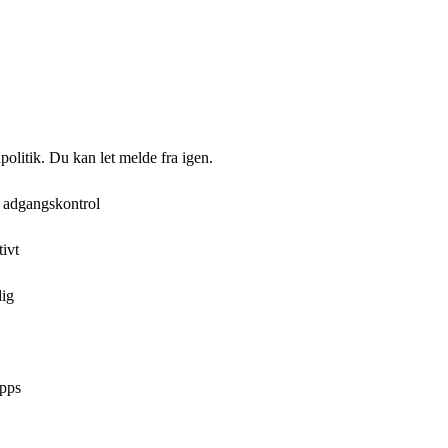
politik. Du kan let melde fra igen.
r adgangskontrol
ivt
dig
apps