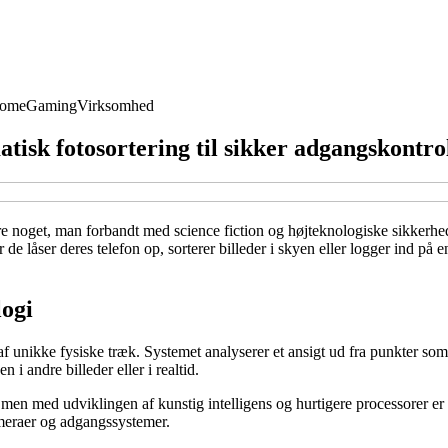
Home
Gaming
Virksomhed
tisk fotosortering til sikker adgangskontro
e noget, man forbandt med science fiction og højteknologiske sikkerheds
de låser deres telefon op, sorterer billeder i skyen eller logger ind på
logi
af unikke fysiske træk. Systemet analyserer et ansigt ud fra punkter so
i andre billeder eller i realtid.
en med udviklingen af kunstig intelligens og hurtigere processorer er d
ameraer og adgangssystemer.