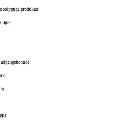
bæredygtige produkter
s øjne
r adgangskontrol
ivt
dig
apps