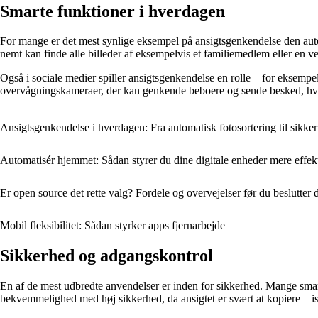
Smarte funktioner i hverdagen
For mange er det mest synlige eksempel på ansigtsgenkendelse den autom
nemt kan finde alle billeder af eksempelvis et familiemedlem eller en v
Også i sociale medier spiller ansigtsgenkendelse en rolle – for eksempe
overvågningskameraer, der kan genkende beboere og sende besked, hvi
Ansigtsgenkendelse i hverdagen: Fra automatisk fotosortering til sikke
Automatisér hjemmet: Sådan styrer du dine digitale enheder mere effekt
Er open source det rette valg? Fordele og overvejelser før du beslutter 
Mobil fleksibilitet: Sådan styrker apps fjernarbejde
Sikkerhed og adgangskontrol
En af de mest udbredte anvendelser er inden for sikkerhed. Mange sma
bekvemmelighed med høj sikkerhed, da ansigtet er svært at kopiere – i