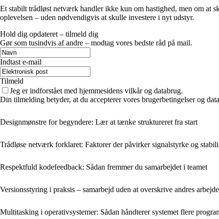
Et stabilt trådløst netværk handler ikke kun om hastighed, men om at ska
oplevelsen – uden nødvendigvis at skulle investere i nyt udstyr.
Hold dig opdateret – tilmeld dig
Gør som tusindvis af andre – modtag vores bedste råd på mail.
Indtast e-mail
Tilmeld
Jeg er indforstået med hjemmesidens vilkår og databrug.
Din tilmelding betyder, at du accepterer vores brugerbetingelser og data
Designmønstre for begyndere: Lær at tænke struktureret fra start
Trådløse netværk forklaret: Faktorer der påvirker signalstyrke og stabili
Respektfuld kodefeedback: Sådan fremmer du samarbejdet i teamet
Versionsstyring i praksis – samarbejd uden at overskrive andres arbejde
Multitasking i operativsystemer: Sådan håndterer systemet flere progr