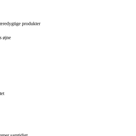
bæredygtige produkter
s øjne
tet
ammer samtidigt