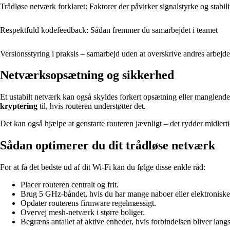
Trådløse netværk forklaret: Faktorer der påvirker signalstyrke og stabili
Respektfuld kodefeedback: Sådan fremmer du samarbejdet i teamet
Versionsstyring i praksis – samarbejd uden at overskrive andres arbejde
Netværksopsætning og sikkerhed
Et ustabilt netværk kan også skyldes forkert opsætning eller manglende
kryptering
til, hvis routeren understøtter det.
Det kan også hjælpe at genstarte routeren jævnligt – det rydder midlertid
Sådan optimerer du dit trådløse netværk
For at få det bedste ud af dit Wi-Fi kan du følge disse enkle råd:
Placer routeren centralt og frit.
Brug 5 GHz-båndet, hvis du har mange naboer eller elektroniske
Opdater routerens firmware regelmæssigt.
Overvej mesh-netværk i større boliger.
Begræns antallet af aktive enheder, hvis forbindelsen bliver lang