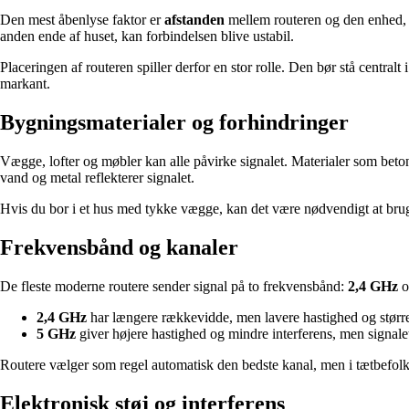
Den mest åbenlyse faktor er
afstanden
mellem routeren og den enhed, de
anden ende af huset, kan forbindelsen blive ustabil.
Placeringen af routeren spiller derfor en stor rolle. Den bør stå central
markant.
Bygningsmaterialer og forhindringer
Vægge, lofter og møbler kan alle påvirke signalet. Materialer som beton,
vand og metal reflekterer signalet.
Hvis du bor i et hus med tykke vægge, kan det være nødvendigt at br
Frekvensbånd og kanaler
De fleste moderne routere sender signal på to frekvensbånd:
2,4 GHz
o
2,4 GHz
har længere rækkevidde, men lavere hastighed og større
5 GHz
giver højere hastighed og mindre interferens, men signal
Routere vælger som regel automatisk den bedste kanal, men i tætbefolk
Elektronisk støj og interferens