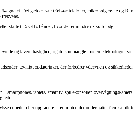
-Fi-signalet. Det gælder især trådløse telefoner, mikrobølgeovne og Blue
 frekvens.
eller skifte til 5 GHz-båndet, hvor der er mindre risiko for støj.
kkevidde og lavere hastighed, og de kan mangle moderne teknologier s
 udsender jævnligt opdateringer, der forbedrer ydeevnen og sikkerheden
iden – smartphones, tablets, smart-tv, spillekonsoller, overvågningskame
igheden.
visse enheder eller opgradere til en router, der understøtter flere samtidi