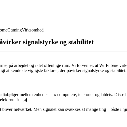
Home
Gaming
Virksomhed
virker signalstyrke og stabilitet
e, på arbejdet og i det offentlige rum. Vi forventer, at Wi-Fi bare vir
tigt at kende de vigtigste faktorer, der påvirker signalstyrke og stabilitet.
 radiobølger mellem enheder – fx computere, telefoner og tablets. Disse
lektronisk støj.
ligt bliver netværket. Men signalet kan svækkes af mange ting – både i 