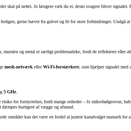
r skal på nettet. Jo længere væk du er, desto svagere bliver signalet. 
t i boligen, gerne hævet fra gulvet og fri for store forhindringer. Undgå
 mursten og metal er særligt problematiske, fordi de reflekterer eller ab
uge
mesh-netværk
eller
Wi-Fi-forstærkere
, som hjælper signalet med a
g
5 GHz
.
 risiko for forstyrrelser, fordi mange enheder – fx mikrobølgeovne, b
et dæmpes hurtigere af vægge og afstand.
ede områder kan det være en fordel at justere kanalvalget manuelt for