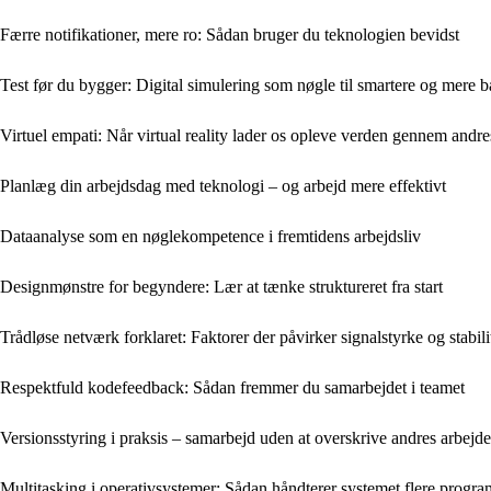
Færre notifikationer, mere ro: Sådan bruger du teknologien bevidst
Test før du bygger: Digital simulering som nøgle til smartere og mere 
Virtuel empati: Når virtual reality lader os opleve verden gennem andre
Planlæg din arbejdsdag med teknologi – og arbejd mere effektivt
Dataanalyse som en nøglekompetence i fremtidens arbejdsliv
Designmønstre for begyndere: Lær at tænke struktureret fra start
Trådløse netværk forklaret: Faktorer der påvirker signalstyrke og stabili
Respektfuld kodefeedback: Sådan fremmer du samarbejdet i teamet
Versionsstyring i praksis – samarbejd uden at overskrive andres arbejde
Multitasking i operativsystemer: Sådan håndterer systemet flere progr