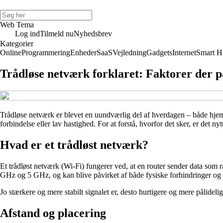
Web Tema
Log ind
Tilmeld nu
Nyhedsbrev
Kategorier
Online
Programmering
Enheder
SaaS
Vejledning
Gadgets
Internet
Smart 
Trådløse netværk forklaret: Faktorer der på
Trådløse netværk er blevet en uundværlig del af hverdagen – både hjemm
forbindelse eller lav hastighed. For at forstå, hvorfor det sker, er det nyt
Hvad er et trådløst netværk?
Et trådløst netværk (Wi-Fi) fungerer ved, at en router sender data som
GHz og 5 GHz, og kan blive påvirket af både fysiske forhindringer og e
Jo stærkere og mere stabilt signalet er, desto hurtigere og mere pålide
Afstand og placering